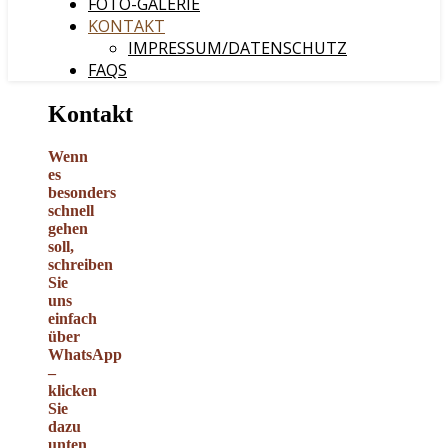
FOTO-GALERIE
KONTAKT
IMPRESSUM/DATENSCHUTZ
FAQS
Kontakt
Wenn
es
besonders
schnell
gehen
soll,
schreiben
Sie
uns
einfach
über
WhatsApp
–
klicken
Sie
dazu
unten