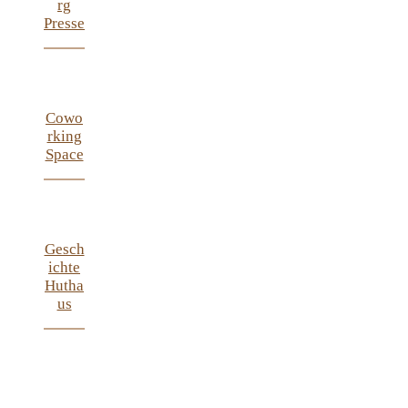
rg
Presse
Cowo
rking
Space
Gesch
Ichte
Hutha
Us